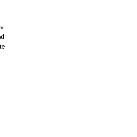
le
nd
te