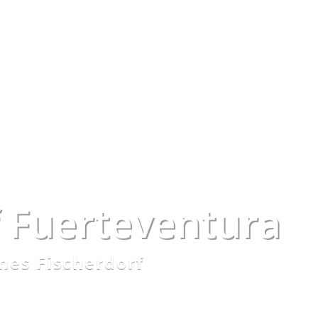
uf Fuerteventura
nes Fischerdorf