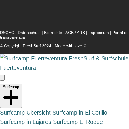
DSGVO
|
Datenschutz
|
Bildrechte
|
AGB / ARB
|
Impressum
|
Portal de
transparencia
© Copyright FreshSurf 2024 | Made with love ♡
Surfcamp
Surfcamp Übersicht
Surfcamp in El Cotillo
Surfcamp in Lajares
Surfcamp El Roque