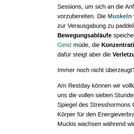
Sessions, um sich an die Anf
vorzubereiten. Die
Muskeln
zur Verausgabung zu paddel
Bewegungsabläufe
speicher
Geist
müde, die
Konzentrat
dafür steigt aber die
Verletz
Immer noch nicht überzeugt?
Am Restday können wir voll
uns die vollen sieben Stund
Spiegel des Stresshormons Co
Körper für den Energieverbra
Muckis wachsen während wir