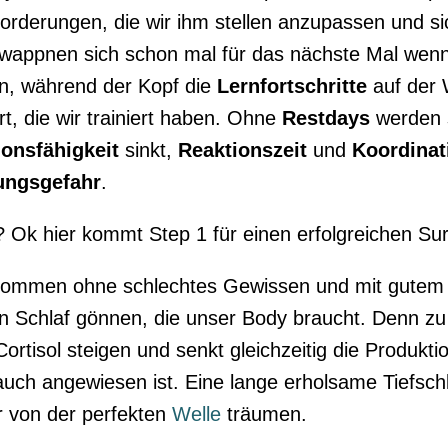
orderungen, die wir ihm stellen anzupassen und si
wappnen sich schon mal für das nächste Mal wenn 
n, während der Kopf die
Lernfortschritte
auf der W
t, die wir trainiert haben. Ohne
Restdays
werden 
ionsfähigkeit
sinkt,
Reaktionszeit
und
Koordinat
ungsgefahr
.
 Ok hier kommt Step 1 für einen erfolgreichen Su
kommen ohne schlechtes Gewissen und mit gutem 
en Schlaf gönnen, die unser Body braucht. Denn zu
rtisol steigen und senkt gleichzeitig die Produkt
uch angewiesen ist. Eine lange erholsame Tiefschl
 von der perfekten
Welle
träumen.