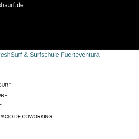
shsurf.de
SURF
URF
F
PACIO DE COWORKING